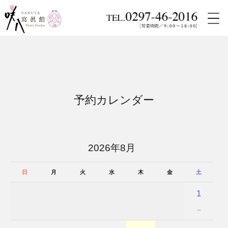
咲八寫眞館
予約カレンダー
予約カレンダー
2026年8月
日
月
火
水
木
金
土
1
－